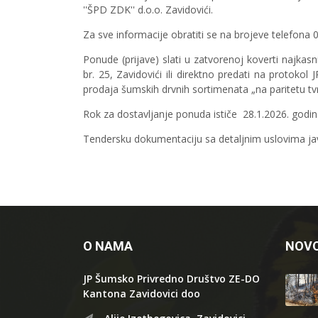
''ŠPD ZDK'' d.o.o. Zavidovići.
Za sve informacije obratiti se na brojeve telefona 
Ponude (prijave) slati u zatvorenoj koverti najkas
br. 25, Zavidovići ili direktno predati na protoko
prodaja šumskih drvnih sortimenata „na paritetu t
Rok za dostavljanje ponuda ističe 28.1.2026. godine
Tendersku dokumentaciju sa detaljnim uslovima 
O NAMA
NOVO
JP Šumsko Privredno Društvo ZE-DO
Kantona Zavidovici doo