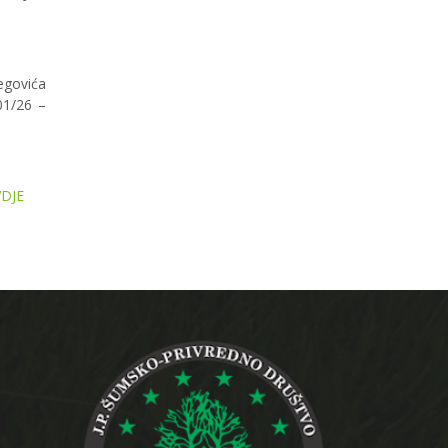
begovića
01/26 –
DJE