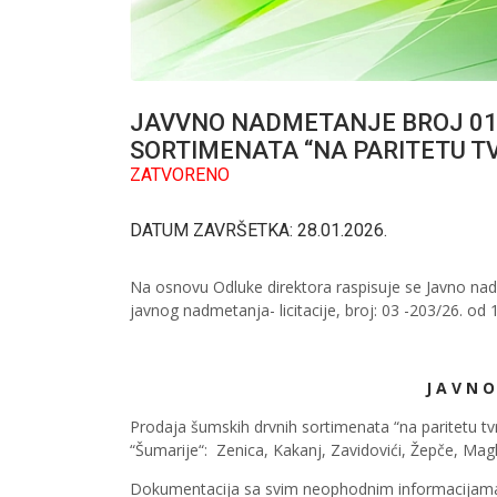
JAVVNO NADMETANJE BROJ 01-
SORTIMENATA “NA PARITETU TV
ZATVORENO
DATUM ZAVRŠETKA: 28.01.2026.
Na osnovu Odluke direktora raspisuje se Javno na
javnog nadmetanja- licitacije, broj: 03 -203/26. od 
J A V N O N
Prodaja šumskih drvnih sortimenata “na paritetu tv
“Šumarije“: Zenica, Kakanj, Zavidovići, Žepče, Magl
Dokumentacija sa svim neophodnim informacijama