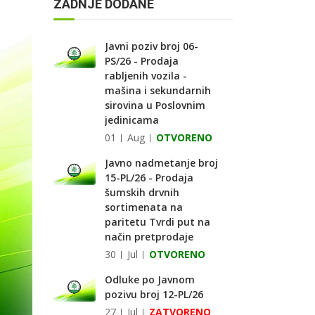
ZADNJE DODANE
Javni poziv broj 06-
PS/26 - Prodaja
rabljenih vozila -
mašina i sekundarnih
sirovina u Poslovnim
jedinicama
01
Aug
OTVORENO
Javno nadmetanje broj
15-PL/26 - Prodaja
šumskih drvnih
sortimenata na
paritetu Tvrdi put na
način pretprodaje
30
Jul
OTVORENO
Odluke po Javnom
pozivu broj 12-PL/26
27
Jul
ZATVORENO