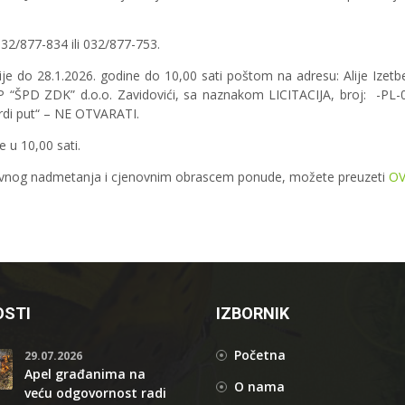
032/877-834 ili 032/877-753.
nije do 28.1.2026. godine do 10,00 sati poštom na adresu: Alije Izet
l JP “ŠPD ZDK” d.o.o. Zavidovići, sa naznakom LICITACIJA, broj: -PL-
vrdi put“ – NE OTVARATI.
 u 10,00 sati.
javnog nadmetanja i cjenovnim obrascem ponude, možete preuzeti
OV
STI
IZBORNIK
Početna
29.07.2026
Apel građanima na
O nama
veću odgovornost radi