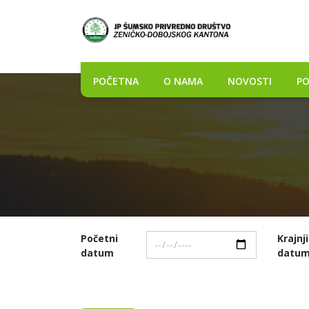
POČETNA
O NAMA
NOVOSTI
PO
Početni
Krajnji
datum
datu