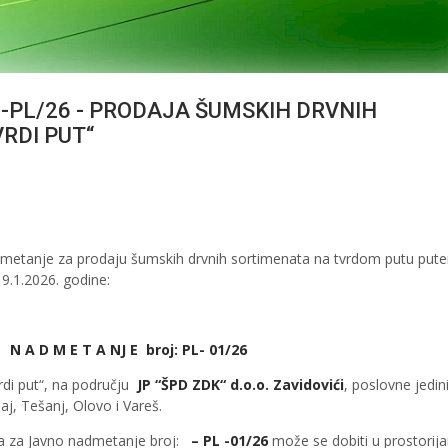
PL/26 - PRODAJA ŠUMSKIH DRVNIH
RDI PUT“
dmetanje za prodaju šumskih drvnih sortimenata na tvrdom putu put
19.1.2026. godine:
 A D M E T A NJ E broj: PL- 01/26
rdi put“, na području
JP “ŠPD ZDK“ d.o.o. Zavidovići
, poslovne jedin
aj, Tešanj, Olovo i Vareš.
 za Javno nadmetanje broj:
– PL -01/26
može se dobiti u prostorij