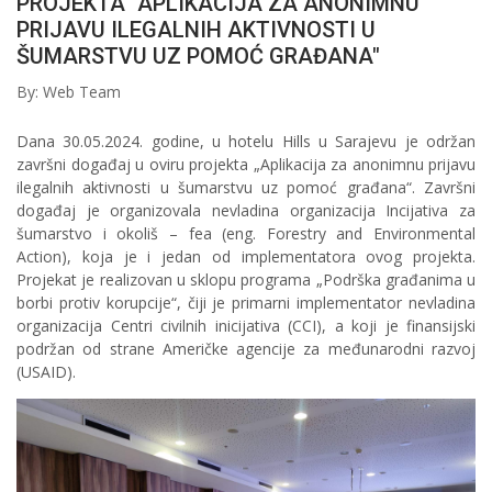
PROJEKTA "APLIKACIJA ZA ANONIMNU
PRIJAVU ILEGALNIH AKTIVNOSTI U
ŠUMARSTVU UZ POMOĆ GRAĐANA"
By: Web Team
Dana 30.05.2024. godine, u hotelu Hills u Sarajevu je održan
završni događaj u oviru projekta „Aplikacija za anonimnu prijavu
ilegalnih aktivnosti u šumarstvu uz pomoć građana“. Završni
događaj je organizovala nevladina organizacija Incijativa za
šumarstvo i okoliš – fea (eng. Forestry and Environmental
Action), koja je i jedan od implementatora ovog projekta.
Projekat je realizovan u sklopu programa „Podrška građanima u
borbi protiv korupcije“, čiji je primarni implementator nevladina
organizacija Centri civilnih inicijativa (CCI), a koji je finansijski
podržan od strane Američke agencije za međunarodni razvoj
(USAID).