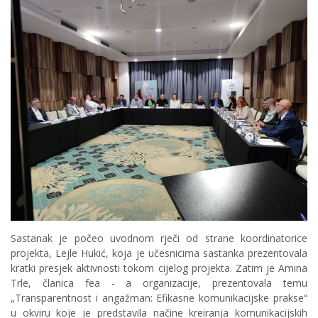
Sastanak je počeo uvodnom rječi od strane koordinatorice
projekta, Lejle Hukić, koja je učesnicima sastanka prezentovala
kratki presjek aktivnosti tokom cijelog projekta. Zatim je Amina
Trle, članica fea - a organizacije, prezentovala temu
„Transparentnost i angažman: Efikasne komunikacijske prakse“
u okviru koje je predstavila načine kreiranja komunikacijskih