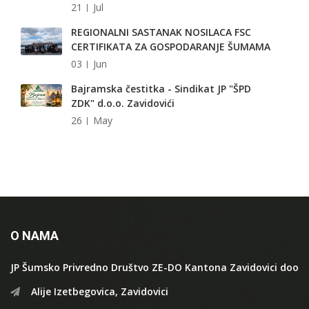
21
Jul
REGIONALNI SASTANAK NOSILACA FSC
CERTIFIKATA ZA GOSPODARANJE ŠUMAMA
03
Jun
Bajramska čestitka - Sindikat JP "ŠPD
ZDK" d.o.o. Zavidovići
26
May
O NAMA
JP Šumsko Privredno Društvo ZE-DO Kantona Zavidovici doo
Alije Izetbegovica, Zavidovici