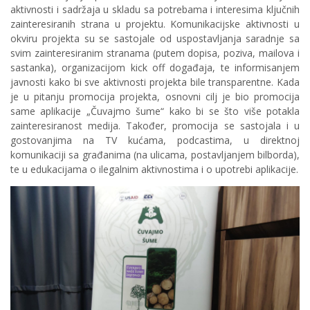
aktivnosti i sadržaja u skladu sa potrebama i interesima ključnih
zainteresiranih strana u projektu. Komunikacijske aktivnosti u
okviru projekta su se sastojale od uspostavljanja saradnje sa
svim zainteresiranim stranama (putem dopisa, poziva, mailova i
sastanka), organizacijom kick off događaja, te informisanjem
javnosti kako bi sve aktivnosti projekta bile transparentne. Kada
je u pitanju promocija projekta, osnovni cilj je bio promocija
same aplikacije „Čuvajmo šume“ kako bi se što više potakla
zainteresiranost medija. Također, promocija se sastojala i u
gostovanjima na TV kućama, podcastima, u direktnoj
komunikaciji sa građanima (na ulicama, postavljanjem bilborda),
te u edukacijama o ilegalnim aktivnostima i o upotrebi aplikacije.