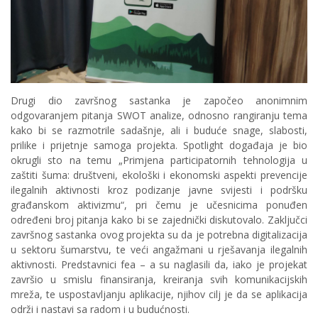
Drugi dio završnog sastanka je započeo anonimnim
odgovaranjem pitanja SWOT analize, odnosno rangiranju tema
kako bi se razmotrile sadašnje, ali i buduće snage, slabosti,
prilike i prijetnje samoga projekta. Spotlight događaja je bio
okrugli sto na temu „Primjena participatornih tehnologija u
zaštiti šuma: društveni, ekološki i ekonomski aspekti prevencije
ilegalnih aktivnosti kroz podizanje javne svijesti i podršku
građanskom aktivizmu“, pri čemu je učesnicima ponuđen
određeni broj pitanja kako bi se zajednički diskutovalo. Zaključci
završnog sastanka ovog projekta su da je potrebna digitalizacija
u sektoru šumarstvu, te veći angažmani u rješavanja ilegalnih
aktivnosti. Predstavnici fea – a su naglasili da, iako je projekat
završio u smislu finansiranja, kreiranja svih komunikacijskih
mreža, te uspostavljanju aplikacije, njihov cilj je da se aplikacija
održi i nastavi sa radom i u budućnosti.